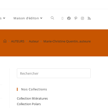
s
Maison d’éditon
>
AUTEURS
>
Auteur
>
Marie-Christine Quentin, auteure
Nos Collections
Collection littératures
Collection Polars