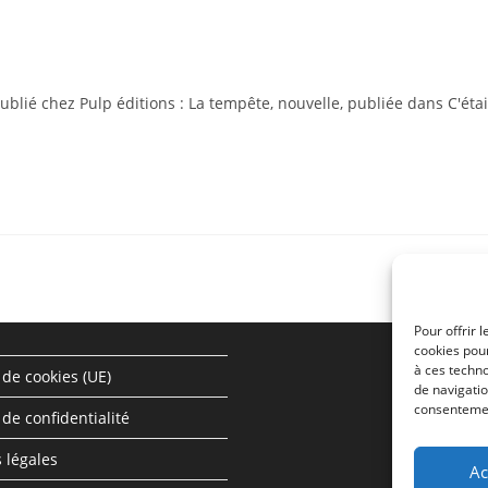
ublié chez Pulp éditions : La tempête, nouvelle, publiée dans C'étai
Pour offrir 
cookies pour
à ces techn
 de cookies (UE)
de navigatio
consentement
 de confidentialité
 légales
Ac