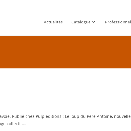
Actualités
Catalogue
Professionnel
Savoie. Publié chez Pulp éditions : Le loup du Père Antoine, nouvelle
ge collectif.…